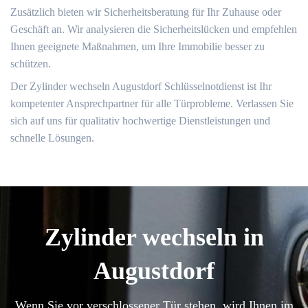
Zusätzlich bieten wir Sicherheitsberatung für Ihr Zuhause oder
Geschäft an.​ Wir analysieren die Sicherheitslücken und empfehlen
Ihnen geeignete Maßnahmen, um Ihre Immobilie besser zu
schützen.​
Der Zylinder wechseln Augustdorf Schlüsselnotdienst ist Ihr
kompetenter Ansprechpartner für alle Türprobleme.​ Verlassen Sie
sich auf uns für qualitativ hochwertige Dienstleistungen und
schnelle Lösungen.​
Zylinder wechseln in
Augustdorf
Wenn Sie vor verschlossener Tür stehen, wird Ihnen im